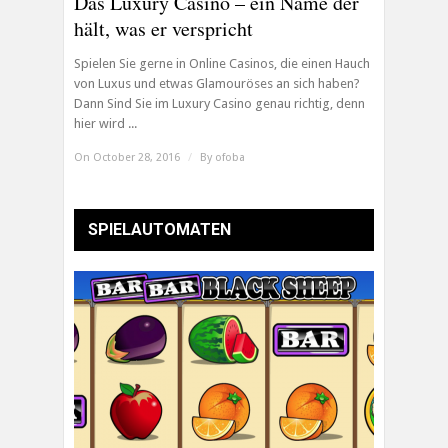
Das Luxury Casino – ein Name der
hält, was er verspricht
Spielen Sie gerne in Online Casinos, die einen Hauch
von Luxus und etwas Glamouröses an sich haben?
Dann Sind Sie im Luxury Casino genau richtig, denn
hier wird ...
On October 28, 2016
/
By
ofoba
SPIELAUTOMATEN