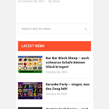
On October 28, 2016
/
By
ofoba
LATEST NEWS
Bar Bar Black Sheep – auch
schwarze Schafe können
Glück bringen!
October 28, 2016
Karaoke Party – singen, was
das Zeug hält!
October 28, 2016