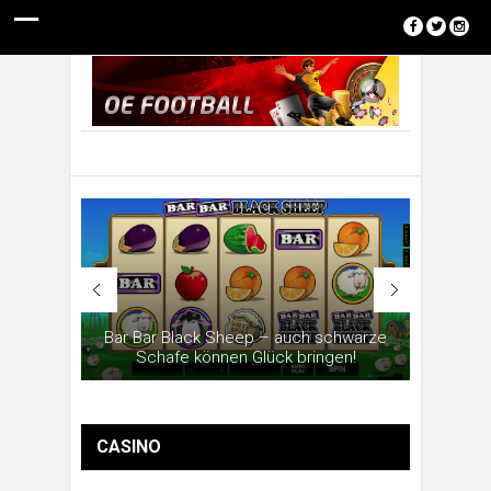
en Ihre
Bar Bar Black Sheep – auch schwarze
Karaoke
Schafe können Glück bringen!
CASINO